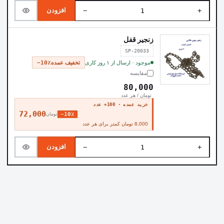
−
+
افزودن
زنجیر قفل
SP-20033
موجود · ارسال از ۱ روز کاری
تخفیف عمده
−10٪
مقایسه
80,000
تومان / هر عدد
خرید عمده · 100+ عدد
72,000
−10٪
تومان
8,000 تومان کمتر برای هر عدد
−
+
افزودن