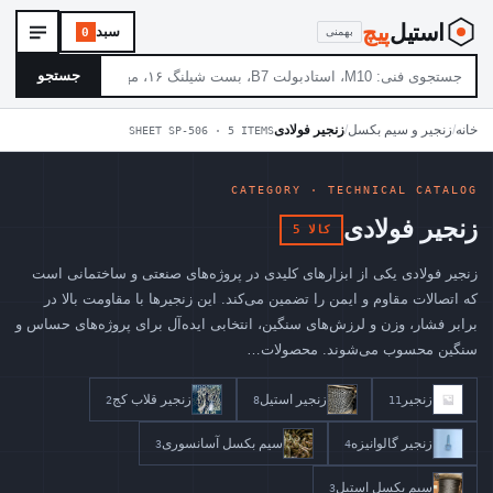
استیل
‌پیچ
سبد
بهمنی
0
جستجو
خانه
/
زنجیر و سیم بکسل
/
زنجیر فولادی
SHEET SP-506 · 5 ITEMS
CATEGORY · TECHNICAL CATALOG
زنجیر فولادی
5 کالا
زنجیر فولادی یکی از ابزارهای کلیدی در پروژه‌های صنعتی و ساختمانی است
که اتصالات مقاوم و ایمن را تضمین می‌کند. این زنجیرها با مقاومت بالا در
برابر فشار، وزن و لرزش‌های سنگین، انتخابی ایده‌آل برای پروژه‌های حساس و
سنگین محسوب می‌شوند. محصولات…
زنجیر
زنجیر استیل
زنجیر قلاب کج
2
8
11
زنجیر گالوانیزه
سیم بکسل آسانسوری
3
4
سیم بکسل استیل
3