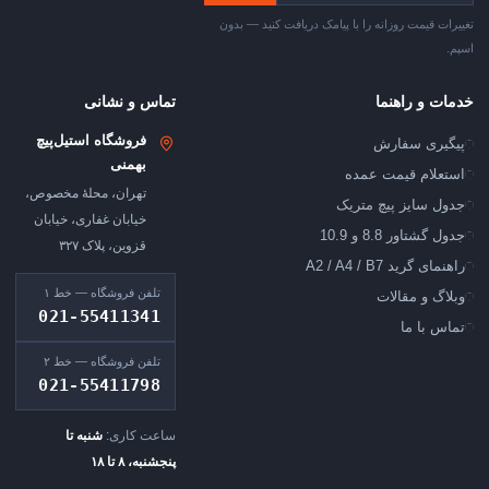
تغییرات قیمت روزانه را با پیامک دریافت کنید — بدون
اسپم.
خدمات و راهنما
تماس و نشانی
فروشگاه استیل‌پیچ
پیگیری سفارش
بهمنی
استعلام قیمت عمده
تهران، محلهٔ مخصوص،
جدول سایز پیچ متریک
خیابان غفاری، خیابان
جدول گشتاور 8.8 و 10.9
قزوین، پلاک ۳۲۷
راهنمای گرید A2 / A4 / B7
تلفن فروشگاه — خط ۱
وبلاگ و مقالات
021-55411341
تماس با ما
تلفن فروشگاه — خط ۲
021-55411798
ساعت کاری:
شنبه تا
پنجشنبه، ۸ تا ۱۸