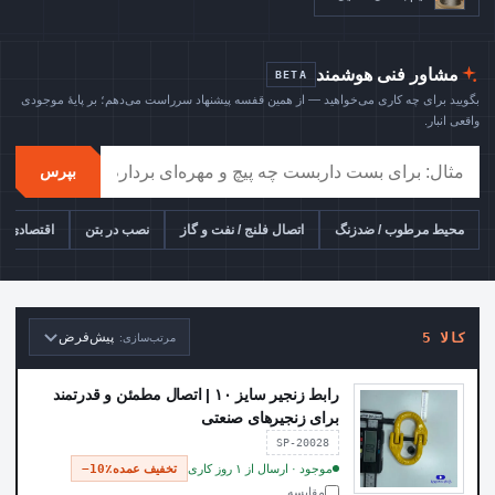
مشاور فنی هوشمند
BETA
بگویید برای چه کاری می‌خواهید — از همین قفسه پیشنهاد سرراست می‌دهم؛ بر پایهٔ موجودی
واقعی انبار.
بپرس
محیط مرطوب / ضدزنگ
اتصال فلنج / نفت و گاز
نصب در بتن
اقتصادی بر
5 کالا
پیش‌فرض
مرتب‌سازی:
رابط زنجیر سایز ۱۰ | اتصال مطمئن و قدرتمند
برای زنجیرهای صنعتی
SP-20028
موجود · ارسال از ۱ روز کاری
تخفیف عمده
−10٪
مقایسه