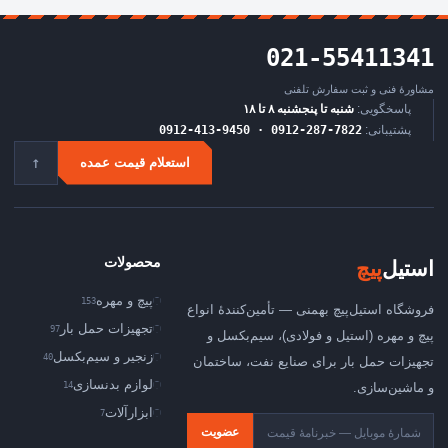
021-55411341
مشاورهٔ فنی و ثبت سفارش تلفنی
پاسخگویی:
شنبه تا پنجشنبه ۸ تا ۱۸
پشتیبانی:
0912-413-9450 · 0912-287-7822
↑
استعلام قیمت عمده
محصولات
استیل
‌پیچ
پیچ و مهره
153
فروشگاه استیل‌پیچ بهمنی — تأمین‌کنندهٔ انواع
تجهیزات حمل بار
97
پیچ و مهره (استیل و فولادی)، سیم‌بکسل و
زنجیر و سیم‌بکسل
40
تجهیزات حمل بار برای صنایع نفت، ساختمان
لوازم بدنسازی
14
و ماشین‌سازی.
ابزارآلات
7
عضویت