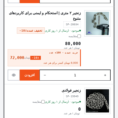
زنجیر ۲ متری | استحکام و ایمنی برای کاربردهای
متنوع
SP-20034
موجود · ارسال از ۱ روز کاری
تخفیف عمده
−10٪
مقایسه
80,000
تومان / هر عدد
خرید عمده · 100+ عدد
72,000
−10٪
تومان
8,000 تومان کمتر برای هر عدد
−
+
افزودن
زنجیر فولادی
SP-19949
موجود · ارسال از ۱ روز کاری
مقایسه
0
تومان / هر عدد