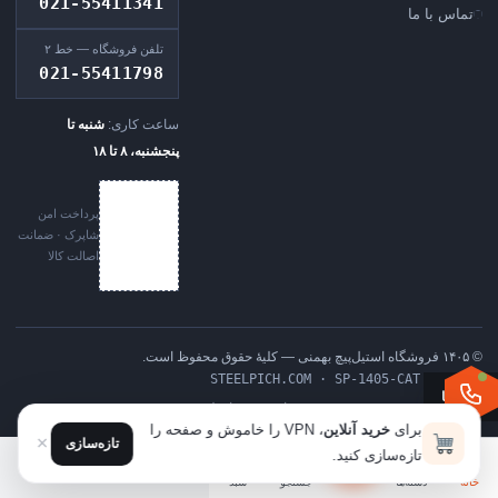
021-55411341
تماس با ما
تلفن فروشگاه — خط ۲
021-55411798
ساعت کاری:
شنبه تا
پنجشنبه، ۸ تا ۱۸
پرداخت امن
شاپرک · ضمانت
اصالت کالا
© ۱۴۰۵ فروشگاه استیل‌پیچ بهمنی — کلیهٔ حقوق محفوظ است.
STEELPICH.COM · SP-1405-CAT · REV C
فیلترها
ساخته‌شده با وبلی
برای
خرید آنلاین
، VPN را خاموش و صفحه را
×
تازه‌سازی
تازه‌سازی کنید.
خانه
دسته‌ها
جستجو
سبد