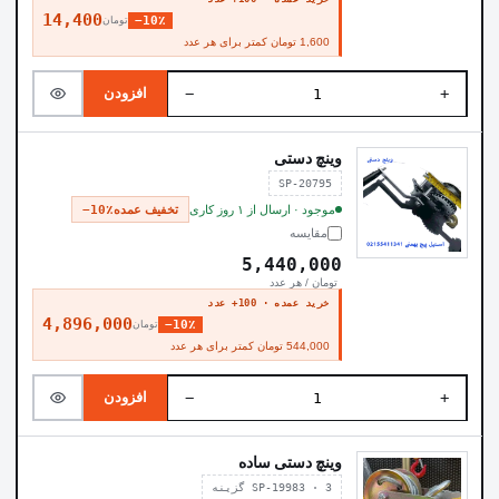
14,400
−10٪
تومان
1,600 تومان کمتر برای هر عدد
−
+
افزودن
وینچ دستی
SP-20795
موجود · ارسال از ۱ روز کاری
تخفیف عمده
−10٪
مقایسه
5,440,000
تومان / هر عدد
خرید عمده · 100+ عدد
4,896,000
−10٪
تومان
544,000 تومان کمتر برای هر عدد
−
+
افزودن
وینچ دستی ساده
SP-19983 · 3 گزینه