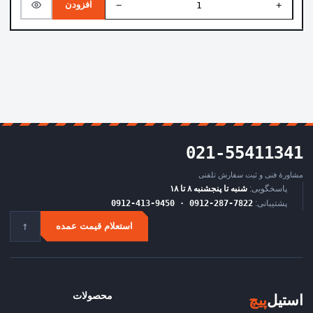
−
+
افزودن
021-55411341
مشاورهٔ فنی و ثبت سفارش تلفنی
پاسخگویی:
شنبه تا پنجشنبه ۸ تا ۱۸
پشتیبانی:
0912-413-9450 · 0912-287-7822
↑
استعلام قیمت عمده
محصولات
استیل
‌پیچ