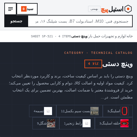
استیل
‌پیچ
سبد
بهمنی
0
جستجو
خانه
/
لوازم و تجهیزات حمل بار
/
وینچ دستی
SHEET SP-521 · 4 ITEMS
CATEGORY · TECHNICAL CATALOG
وینچ دستی
4 کالا
وینچ دستی را باید بر اساس کیفیت ساخت، برند و کاربرد موردنظر انتخاب
کرد. کیفیت مواد اولیه و اصالت کالا، دوام و کارایی محصول را تعیین می‌کند؛
خرید از فروشندهٔ معتبر با ضمانت اصالت، بهترین تضمین برای یک انتخاب
مطمئن است. در…
اسلینگ
بست سیم بکسل
تسمه
4
12
3
حلقه اسلینگ
رابط زنجیر
شگل
9
1
3