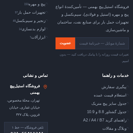
پیچ و مهره
153
فروشگاه استیل‌پیچ بهمنی — تأمین‌کنندهٔ انواع
تجهیزات حمل بار
97
پیچ و مهره (استیل و فولادی)، سیم‌بکسل و
زنجیر و سیم‌بکسل
40
تجهیزات حمل بار برای صنایع نفت، ساختمان
لوازم بدنسازی
14
و ماشین‌سازی.
ابزارآلات
7
عضویت
تغییرات قیمت روزانه را با پیامک دریافت کنید — بدون
اسپم.
خدمات و راهنما
تماس و نشانی
فروشگاه استیل‌پیچ
پیگیری سفارش
بهمنی
استعلام قیمت عمده
تهران، محلهٔ مخصوص،
جدول سایز پیچ متریک
خیابان غفاری، خیابان
جدول گشتاور 8.8 و 10.9
قزوین، پلاک ۳۲۷
راهنمای گرید A2 / A4 / B7
تلفن فروشگاه — خط ۱
وبلاگ و مقالات