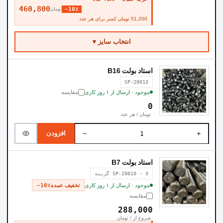
460,800
−10٪
تومان
51,200 تومان کمتر برای هر عدد
انتخاب سایز ▾
استاد بولت B16
SP-20013
موجود · ارسال از ۱ روز کاری
مقایسه
0
تومان / هر عدد
−
+
افزودن
استاد بولت B7
SP-20010 · 3 گزینه
موجود · ارسال از ۱ روز کاری
تخفیف عمده
−10٪
مقایسه
288,000
شروع از / تومان