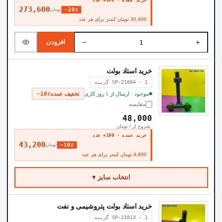
خرید عمده · 100+ عدد
273,600
−10٪
تومان
30,400 تومان کمتر برای هر عدد
−
+
افزودن
خرید استاد بولت
SP-21004 · 1 گزینه
موجود · ارسال از ۱ روز کاری
تخفیف عمده
−10٪
مقایسه
48,000
شروع از / تومان
خرید عمده · 100+ عدد
43,200
−10٪
تومان
4,800 تومان کمتر برای هر عدد
انتخاب سایز ▾
خرید استاد بولت پتروشیمی و نفت
SP-21013 · 1 گزینه