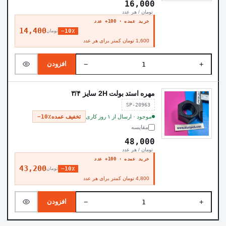
16,000
تومان / هر عدد
خرید عمده · 100+ عدد
14,400
−10٪
تومان
1,600 تومان کمتر برای هر عدد
−
+
افزودن
مهره استد بولت 2H سایز ۳/۴
SP-20963
موجود · ارسال از ۱ روز کاری
تخفیف عمده
−10٪
مقایسه
48,000
تومان / هر عدد
خرید عمده · 100+ عدد
43,200
−10٪
تومان
4,800 تومان کمتر برای هر عدد
−
+
افزودن