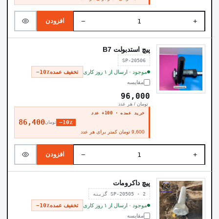
−
+
افزودن
پیچ استدبولت B7
SP-20506
موجود · ارسال از ۱ روز کاری
تخفیف عمده
−10٪
مقایسه
96,000
تومان / هر عدد
خرید عمده · 100+ عدد
86,400
−10٪
تومان
9,600 تومان کمتر برای هر عدد
−
+
افزودن
پیچ داکرومات
SP-20505 · 2 گزینه
موجود · ارسال از ۱ روز کاری
تخفیف عمده
−10٪
مقایسه