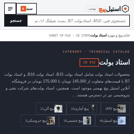
استیل
‌پیچ
سبد
بهمنی
0
جستجو
خانه
/
پیچ و مهره
/
استاد بولت
SHEET SP-533 · 18 ITEMS
CATEGORY · TECHNICAL CATALOG
استاد بولت
18 کالا
محصولات استاد بولت شامل استاد بولت B15، استاد بولت B16، و استاد بولت
B7 با قیمت‌های متفاوت از 145,000 تومان تا 275,000 تومان در فروشگاه
آنلاین استیل پیچ بهمنی موجود است. همچنین، استاد بولت‌های شرکت نفتی و
پتروشیمی نیز در دسترس هستند.…
پیچ HV
پیچ آچاری
پیچ آلن
21
10
2
پیچ استیل
پیچ چشمی
پیچ خروسکی
5
10
40