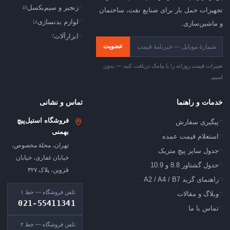
زنجیر و سیم‌بکسل
40
تجهیزات حمل بار برای صنایع نفت، ساختمان
لوازم بدنسازی
14
و ماشین‌سازی.
ابزارآلات
7
عضویت
تغییرات قیمت روزانه را با پیامک دریافت کنید — بدون
اسپم.
خدمات و راهنما
تماس و نشانی
فروشگاه استیل‌پیچ
پیگیری سفارش
بهمنی
استعلام قیمت عمده
تهران، محلهٔ مخصوص،
جدول سایز پیچ متریک
خیابان غفاری، خیابان
جدول گشتاور 8.8 و 10.9
قزوین، پلاک ۳۲۷
راهنمای گرید A2 / A4 / B7
تلفن فروشگاه — خط ۱
وبلاگ و مقالات
021-55411341
تماس با ما
تلفن فروشگاه — خط ۲