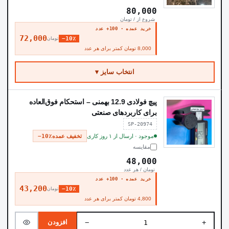
80,000
شروع از / تومان
خرید عمده · 100+ عدد
72,000
−10٪
تومان
8,000 تومان کمتر برای هر عدد
انتخاب سایز ▾
پیچ فولادی 12.9 بهمنی – استحکام فوق‌العاده
برای کاربردهای صنعتی
SP-20974
موجود · ارسال از ۱ روز کاری
تخفیف عمده
−10٪
مقایسه
48,000
تومان / هر عدد
خرید عمده · 100+ عدد
43,200
−10٪
تومان
4,800 تومان کمتر برای هر عدد
−
+
افزودن