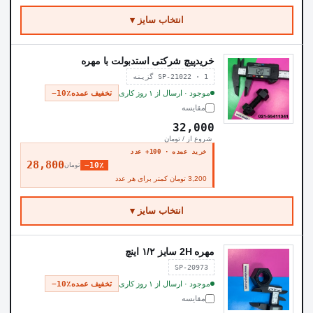
انتخاب سایز ▾
خریدپیچ شرکتی استدبولت با مهره
SP-21022 · 1 گزینه
موجود · ارسال از ۱ روز کاری
تخفیف عمده
−10٪
مقایسه
32,000
شروع از / تومان
خرید عمده · 100+ عدد
28,800
−10٪
تومان
3,200 تومان کمتر برای هر عدد
انتخاب سایز ▾
مهره 2H سایز ۱/۲ اینچ
SP-20973
موجود · ارسال از ۱ روز کاری
تخفیف عمده
−10٪
مقایسه