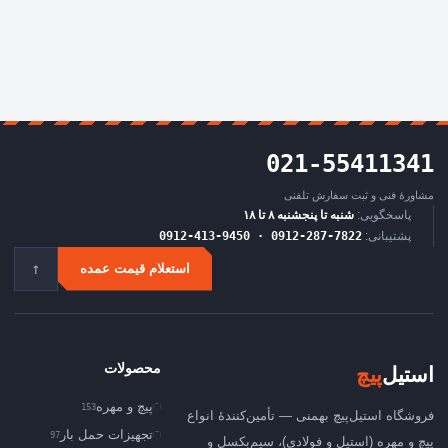
021-55411341
مشاورهٔ فنی و ثبت سفارش تلفنی
پاسخگویی:
شنبه تا پنجشنبه ۸ تا ۱۸
پشتیبانی:
0912-413-9450 · 0912-287-7822
↑
استعلام قیمت عمده
محصولات
استیل
‌پیچ
پیچ و مهره
153
فروشگاه استیل‌پیچ بهمنی — تأمین‌کنندهٔ انواع
تجهیزات حمل بار
97
پیچ و مهره (استیل و فولادی)، سیم‌بکسل و