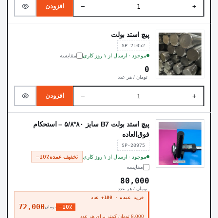
−
+
افزودن
پیچ استد بولت
SP-21052
موجود · ارسال از ۱ روز کاری
مقایسه
0
تومان / هر عدد
−
+
افزودن
پیچ استد بولت B7 سایز ۸۰*۵/۸ – استحکام
فوق‌العاده
SP-20975
موجود · ارسال از ۱ روز کاری
تخفیف عمده
−10٪
مقایسه
80,000
تومان / هر عدد
خرید عمده · 100+ عدد
72,000
−10٪
تومان
8,000 تومان کمتر برای هر عدد